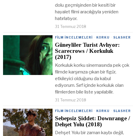
dolu geçmişinden bir kesiti bir
hayalet filmi aracılığıyla yeniden
hatırlatıyor.
31 Temmuz 2018
FILM İNCELEMELERI
·
KORKU
·
SLASHER
Güneyliler Turist Avlıyor:
Scarecrows / Korkuluk
(2017)
Korkuluk korku sinemasında pek çok
filmde karşımıza çıkan bir figür,
etkileyici olduğunu da kabul
ediyorum. Sırf içinde korkuluk olan
filmlerden bile liste yapılabilir.
31 Temmuz 2018
FILM İNCELEMELERI
·
KORKU
·
SLASHER
Sebepsiz Şiddet: Downrange /
Dehşet Yolu (2018)
Dehşet Yolu bir zaman kaybı değil,