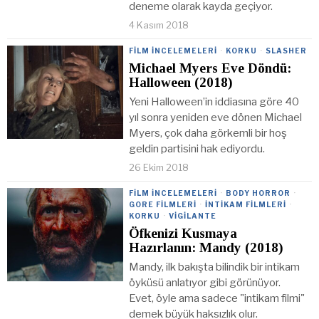
deneme olarak kayda geçiyor.
4 Kasım 2018
FILM İNCELEMELERI
·
KORKU
·
SLASHER
Michael Myers Eve Döndü:
Halloween (2018)
Yeni Halloween’in iddiasına göre 40
yıl sonra yeniden eve dönen Michael
Myers, çok daha görkemli bir hoş
geldin partisini hak ediyordu.
26 Ekim 2018
FILM İNCELEMELERI
·
BODY HORROR
·
GORE FILMLERI
·
İNTIKAM FILMLERI
·
KORKU
·
VIGILANTE
Öfkenizi Kusmaya
Hazırlanın: Mandy (2018)
Mandy, ilk bakışta bilindik bir intikam
öyküsü anlatıyor gibi görünüyor.
Evet, öyle ama sadece "intikam filmi"
demek büyük haksızlık olur.