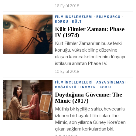
16 Eylül 2018
FILM İNCELEMELERI
·
BILIMKURGU
·
KORKU
·
KÜLT
Kült Filmler Zamanı: Phase
IV (1974)
Kült Filmler Zamanı’nın bu seferki
konuğu, yüksek bilinç düzeyine
ulaşan karınca kolonilerinin dünyayı
istilasını anlatan Phase IV.
10 Eylül 2018
FILM İNCELEMELERI
·
ASYA SINEMASI
·
DOĞAÜSTÜ FENOMEN
·
KORKU
Duyduğuna Güvenme: The
Mimic (2017)
Müthiş bir işçiliğe sahip, heyecanla
izlenen bir hayalet filmi olan The
Mimic, son yıllarda Güney Kore’den
çıkan sağlam korkulardan biri.