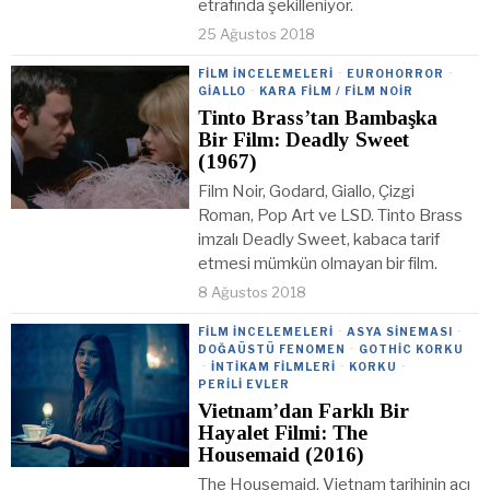
etrafında şekilleniyor.
25 Ağustos 2018
FILM İNCELEMELERI
·
EUROHORROR
·
GIALLO
·
KARA FILM / FILM NOIR
Tinto Brass’tan Bambaşka
Bir Film: Deadly Sweet
(1967)
Film Noir, Godard, Giallo, Çizgi
Roman, Pop Art ve LSD. Tinto Brass
imzalı Deadly Sweet, kabaca tarif
etmesi mümkün olmayan bir film.
8 Ağustos 2018
FILM İNCELEMELERI
·
ASYA SINEMASI
·
DOĞAÜSTÜ FENOMEN
·
GOTHIC KORKU
·
İNTIKAM FILMLERI
·
KORKU
·
PERILI EVLER
Vietnam’dan Farklı Bir
Hayalet Filmi: The
Housemaid (2016)
The Housemaid, Vietnam tarihinin acı