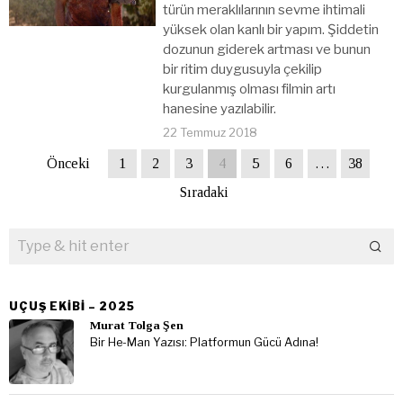
türün meraklılarının sevme ihtimali
yüksek olan kanlı bir yapım. Şiddetin
dozunun giderek artması ve bunun
bir ritim duygusuyla çekilip
kurgulanmış olması filmin artı
hanesine yazılabilir.
22 Temmuz 2018
Önceki
1
2
3
4
5
6
…
38
Sıradaki
UÇUŞ EKIBI – 2025
Murat Tolga Şen
Bir He-Man Yazısı: Platformun Gücü Adına!