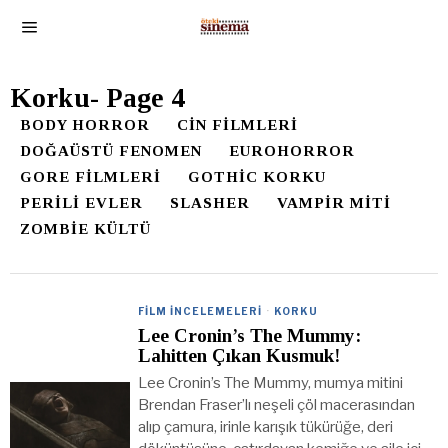
Korku
- Page 4
BODY HORROR
CIN FILMLERI
DOĞAÜSTÜ FENOMEN
EUROHORROR
GORE FILMLERI
GOTHIC KORKU
PERILI EVLER
SLASHER
VAMPIR MITI
ZOMBIE KÜLTÜ
FILM İNCELEMELERI
·
KORKU
Lee Cronin’s The Mummy:
Lahitten Çıkan Kusmuk!
Lee Cronin’s The Mummy, mumya mitini
Brendan Fraser’lı neşeli çöl macerasından
alıp çamura, irinle karışık tükürüğe, deri