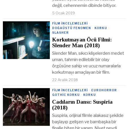
değil, cehennemin dibinde bitiyor.
5 Ocak 2019
FILM İNCELEMELERI
·
DOĞAÜSTÜ FENOMEN
·
KORKU
·
SLASHER
Korkutmayan Öcü Filmi:
Slender Man (2018)
Slender Man, sıkıcı klişelerden medet
uman, tahmin edilebilir bir olay
örgüsüne sahip ve ucuz numaralarla
korkutmayı amaçlayan bir film.
22 Aralık 2018
FILM İNCELEMELERI
·
EUROHORROR
·
GOTHIC KORKU
·
KORKU
Cadıların Dansı: Suspiria
(2018)
Suspiria, orijinal filmle alakasız şekilde
başlayıp gelişen ve bambaşka bir
finalle biten bir yapım. Niyet neydi