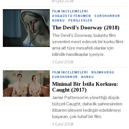
8 Eylül 2018
FILM İNCELEMELERI
·
DOĞAÜSTÜ FENOMEN
·
EUROHORROR
·
KORKU
·
PERILI EVLER
The Devil’s Doorway (2018)
The Devil's Doorway, buluntu film
sevenleri mest edecek bir korku filmi
ama alt türe mesafeli olanlar için
bilindik handikaplar içeriyor.
7 Eylül 2018
FILM İNCELEMELERI
·
BILIMKURGU
·
EUROHORROR
·
KORKU
Minimal Bir İstila Korkusu:
Caught (2017)
Jamie Patterson’ın yönettiği düşük
bütçeli Caught, daha ilk sahnesinden
itibaren izleyeni tedirgin edebilmeyi
başaran, çok tuhaf bir film.
3 Eylül 2018