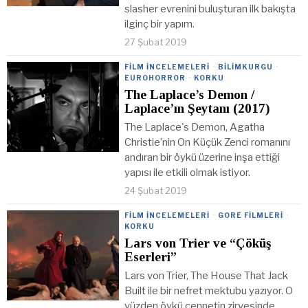
slasher evrenini buluşturan ilk bakışta
ilginç bir yapım.
27 Şubat 2019
FILM İNCELEMELERI
·
BILIMKURGU
·
EUROHORROR
·
KORKU
The Laplace’s Demon /
Laplace’ın Şeytanı (2017)
The Laplace's Demon, Agatha
Christie’nin On Küçük Zenci romanını
andıran bir öykü üzerine inşa ettiği
yapısı ile etkili olmak istiyor.
24 Şubat 2019
FILM İNCELEMELERI
·
GORE FILMLERI
·
KORKU
Lars von Trier ve “Çöküş
Eserleri”
Lars von Trier, The House That Jack
Built ile bir nefret mektubu yazıyor. O
yüzden öykü cennetin zirvesinde