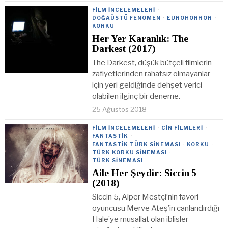
FILM İNCELEMELERI
·
DOĞAÜSTÜ FENOMEN
·
EUROHORROR
·
KORKU
Her Yer Karanlık: The
Darkest (2017)
The Darkest, düşük bütçeli filmlerin
zafiyetlerinden rahatsız olmayanlar
için yeri geldiğinde dehşet verici
olabilen ilginç bir deneme.
25 Ağustos 2018
FILM İNCELEMELERI
·
CIN FILMLERI
·
FANTASTIK
·
FANTASTIK TÜRK SINEMASI
·
KORKU
·
TÜRK KORKU SINEMASI
·
TÜRK SINEMASI
Aile Her Şeydir: Siccin 5
(2018)
Siccin 5, Alper Mestçi’nin favori
oyuncusu Merve Ateş’in canlandırdığı
Hale’ye musallat olan iblisler