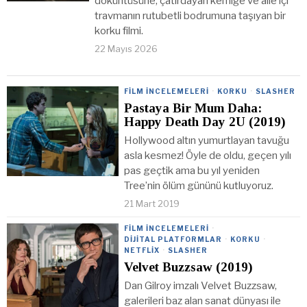
döküntüsüne, çatırdayan kemiğe ve aile içi
travmanın rutubetli bodrumuna taşıyan bir
korku filmi.
22 Mayıs 2026
FILM İNCELEMELERI
·
KORKU
·
SLASHER
Pastaya Bir Mum Daha:
Happy Death Day 2U (2019)
Hollywood altın yumurtlayan tavuğu
asla kesmez! Öyle de oldu, geçen yılı
pas geçtik ama bu yıl yeniden
Tree’nin ölüm gününü kutluyoruz.
21 Mart 2019
FILM İNCELEMELERI
·
DIJITAL PLATFORMLAR
·
KORKU
·
NETFLIX
·
SLASHER
Velvet Buzzsaw (2019)
Dan Gilroy imzalı Velvet Buzzsaw,
galerileri baz alan sanat dünyası ile